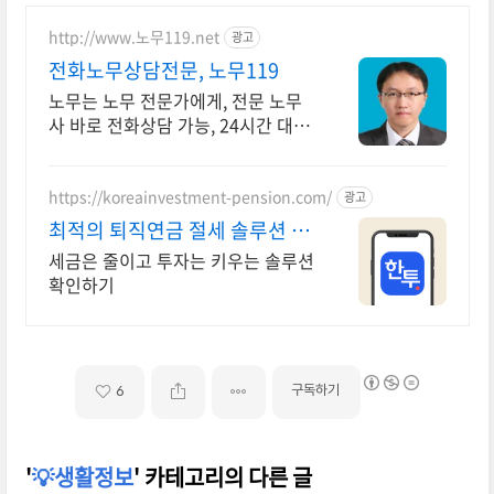
http://www.노무119.net
광고
전화노무상담전문, 노무119
노무는 노무 전문가에게, 전문 노무
사 바로 전화상담 가능, 24시간 대기
중.
https://koreainvestment-pension.com/
광고
최적의 퇴직연금 절세 솔루션 최
대 148.5만원 절세
세금은 줄이고 투자는 키우는 솔루션
확인하기
구독하기
6
'
💡생활정보
' 카테고리의 다른 글