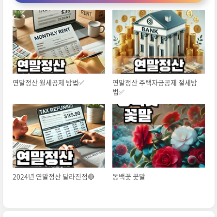
연말정산 월세공제 방법✅
연말정산 주택자금공제 절세방
법✅
2024년 연말정산 달라진점🔴
동백꽃 꽃말