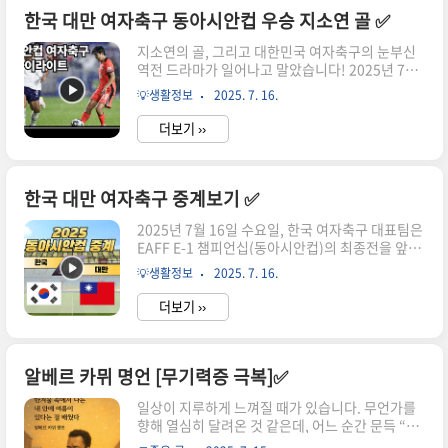
르오픈 8강에서 당한 유일한 패배 때문이었습니다.
한국 대만 여자축구 동아시안컵 우승 지소연 골 ✅
그 상대는 바로 오늘의 적수, 중국의 천위페이(27,
지소연의 골, 그리고 대한민국 여자축구의 눈부신
세계랭킹 5위)였는데요. 배드민턴 팬이라면 모두
역전 드라마가 일어나고 말았습니다! 2025년 7월
기억합니다. 안세영은 올 시즌 무패로 질주하다가
16일, 대한민국 여자축구 대표팀이 드디어 우승컵
그 경기에서 뜻밖의 고배를 마셨습니다. 그날 이후,
💡생활정보
2025. 7. 16.
을 들게 되었습니다. 수원월드컵경기장에서 열린
팬들의 마음속엔 단 하나의 그림이 그려졌습니다:
2025 EAFF E-1 챔피언십(동아시안컵) 여자부 최
“안세영 ..
더보기 ››
종전에서 대한민국은 대만을 2-0으로 꺾고, 20년
만에 동아시안컵 정상에 올랐는데요! 그리고 그 중
심에는, 지소연이라는 이름이 있었습니다. 이번 글
에서는 대한민국과 대만이 펼친 2025 동아시안컵
한국 대만 여자축구 중계보기 ✅
최종전의 경기 결과와 주요 장면을 분석하고, 20년
2025년 7월 16일 수요일, 한국 여자축구 대표팀은
동안 대표팀의 중심에서 버텨온 지소연 선수의 상
EAFF E-1 챔피언십(동아시안컵)의 최종전을 앞두
징적 골과 감동적인 우승 이야기, 그리고 이번 대회
고 있습니다. 경기는 오늘 저녁 7시 30분, 수원월드
를 통해 확인된 한국 여자축구 대표팀의 변화와 미
💡생활정보
2025. 7. 16.
컵경기장에서 펼쳐지며, 상대는 국제축구연맹
래에 대해 함께 살펴보겠습니다. 🎥 2025 동아시
(FIFA) 랭킹 44위의 대만입니다. 무엇보다도 이번
안컵 여자축구 ..
더보기 ››
경기는 단순한 친선경기가 아닌, "우승이 걸린 경
기"입니다. 일본과 중국이 앞서 오후 4시에 치른 경
기에서 0-0 무승부를 기록하면서, 이제 한국이 대
만을 이기기만 하면 동아시안컵 정상에 오를 수 있
알베르 카뮈 명언 [무기력증 극복]✅
게 되었기 때문입니다. (여자축구가 동아시안컵 우
일상이 지루하게 느껴질 때가 있습니다. 무언가를
승을 할지도?) 📺 한국 vs 대만 동아시안컵 결승전
향해 열심히 달려온 것 같은데, 어느 순간 문득 “내
중계정보항목내용📌 경기명2025 EAFF E-1 챔피
가 이걸 왜 하고 있지?”라는 회의가 가슴 한가운데
언십(동아시안컵) 여자부🗓️ 경기 일시2025년 7월