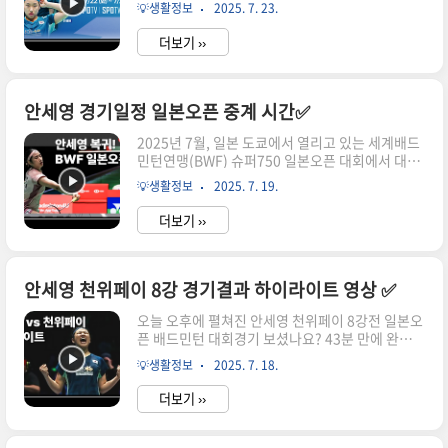
BWF 슈퍼 1000 ‘중국오픈’은 단순한 대회를 넘어,
6위 (10승 6무 6패)이번 경기는 LAFC가 플레이오
💡생활정보
2025. 7. 23.
한 사람의 ‘전설적인 여정’이 완성될 수 있는 역사
프 진출을 위해 반드시 잡..
적인 순간입니다. 그리고 그 중심에는 세계랭킹 1
더보기 ››
위, 대한민국의 자존심 ‘안세영’ 선수가 서 있습니
다. 올해 이미 말레이시아, 전영, 인도네시아오픈을
제패하며 세 개의 슈퍼 1000 타이틀을 거머쥔 안세
영은 이제 마지막 남은 중국오픈 우승을 향해 나아
안세영 경기일정 일본오픈 중계 시간✅
가고 있습니다. 우리들의 영원한 '셔틀콕 여제' 안
2025년 7월, 일본 도쿄에서 열리고 있는 세계배드
세영 선수는 오늘 첫 경기를 시작으로 배드민턴 사
민턴연맹(BWF) 슈퍼750 일본오픈 대회에서 대한
상 최초 여자단식 슈퍼슬램이라는 위대한 도전을
민국 대표팀이 여자 단식과 남자 복식 부문에서 나
이뤄낼 수 있을지, 이 글을 통해 경기 일정부터 중계
💡생활정보
2025. 7. 19.
란히 준결승 진출이라는 쾌거를 이뤄냈습니다. 특
정보, 우승까지의 여정까지 한눈에 확인해보세요.
히 많은 분들이 기다리셨던 안세영 선수의 경기가
🗓️..
더보기 ››
곧 시작될 예정이라 더욱 기대가 모아지고 있는데
요!지금부터 안세영 준결승 일정과 중계 시간, 그리
고 남자 복식 경기 스케줄, 마지막으로 결승 일정과
시청 방법까지 상세히 알려드리겠습니다. 이제 곧
안세영 천위페이 8강 경기결과 하이라이트 영상 ✅
일본오픈 배드민턴 경기 중계가 시작됩니다! 바로
오늘 오후에 펼쳐진 안세영 천위페이 8강전 일본오
영상으로 박진감 넘치는 안세영 선수의 경기 영상
픈 배드민턴 대회경기 보셨나요? 43분 만에 완성된
을 확인해보세요! 🎯 안세영 선수 – 일본오픈 여자
리벤지 매치로! 2025년 7월 18일, 도쿄 요요기 체
단식 준결승전 일정📅 경기일자: 2025년 7월 19일
💡생활정보
2025. 7. 18.
육관에서 안세영 선수는 환상적인 경기결과를 보여
(토요일)🕒 경기 시간: 오전 11시 20분 시작 (한국
주었습니다. 마치 복싱 챔피언의 리턴매치를 보는
시간 기..
더보기 ››
듯한 이 날의 경기는 단순한 스포츠 경기를 넘어서
한 편의 드라마였는데요! 이번 경기에서 안세영 선
수가 이악물고 견뎠던 이유는 바로 한 달 전, 싱가포