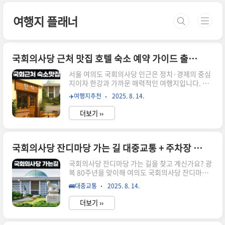
본문 바로가기
여행지 플래너
국회의사당 근처 맛집 호텔 숙소 예약 가이드 출장 서울여행 꿀팁
서울 여의도 국회의사당 인근은 정치·경제의 중심
지이자 한강과 가까운 매력적인 여행지입니다. 특
히 광복절행사나 각종 전야제, 국회 개방 행사 기간
✈️여행지추천
2025. 8. 14.
에는 전국에서 많은 방문객이 찾습니다. 출장으로
여의도를 방문하시는 분, 주말에 서울여행을 계획
더보기 ››
하시는 분들 모두 이 글에서 맛집, 호텔 숙소, 예약
꿀팁을 한 번에 확인하실 수 있습니다. 행사 전후로
도 유용하게 참고하실 수 있도록, 도보 접근성 좋은
숙소와 다양한 맛집을 목적별로 정리했습니다. 🏨
국회의사당 잔디마당 가는 길 대중교통 + 주차장 정보 총정리 (2025 전야제 대비)
국회의사당 주변 숙소 추천 – 가격과 특징 국회의
국회의사당 잔디마당 가는 길을 찾고 계신가요? 광
사당 근처 숙소는 대부분 지하철 9호선 국회의사당
복 80주년을 맞이해 여의도 국회의사당 잔디마당
역에서 도보 10분 이내라서 이동이 매우 편리합니
에서는 다양한 전야제와 행사가 열리며 많은 분들
다. 다만 목적과 예산에 맞게 고르는 것이 중요합니
🚌대중교통
2025. 8. 14.
이 이곳을 찾고 있습니다. 특히 올해도 8월 14일,
다. 숙소명1박 가격대 (2인 기준)특징추천 상황켄
많은 분들이 기다리셨던 전야제 일정이 예정되어
싱턴호텔 여의도12만~1..
더보기 ››
있어 문의가 많아지고 있는데요. 이 글에서는 국회
의사당 잔디마당까지 가는 가장 쉬운 방법, 대중교