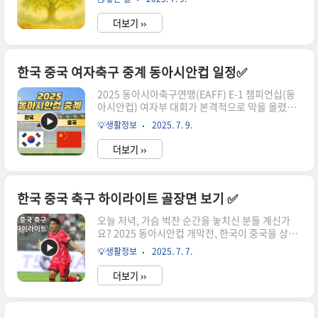
복음 17장 20절에서 예수님은 말씀하십니다.“진
스포츠: 빠르게 하이라이트 요약으로 확인 가능 특
실로 너희에게 이르노니, 만일 너희에게 믿음이 겨
히 후..
더보기 ››
자씨 한 알만큼만 있어도 이 산을 명하여 여기서 저
기로 옮기라 하면 옮길 것이요,너희가 못할 것이 없
으리라.” 이 구절은 ‘신앙이 있으면 기적을 본다’는
의미를 넘어, ‘작아 보여도 살아 있는 믿음은 결국
한국 중국 여자축구 중계 동아시안컵 일정✅
세상을 움직인다’는 용기를 전해 줍니다. 🌻 쉽게
2025 동아시아축구연맹(EAFF) E-1 챔피언십(동
풀어보는 마태복음 17장 20절“진실로 너희에게 이
아시안컵) 여자부 대회가 본격적으로 막을 올렸습
르노니,만일 너희에게 믿음이 겨자씨 한 알만큼만
니다. 이번 대회는 대한민국 홈에서 열리는 만큼,
있어도이 산을 명하여 여기서 저기로 옮기라 하면
💡생활정보
2025. 7. 9.
우리 여자축구 대표팀이 20년 만의 정상 탈환에 도
옮길 것이요,너희가 못할 것이 없으리라.” 이 말씀
전하는 중요한 대회입니다. 여자대표팀을 이끄는
을 오늘 ..
더보기 ››
신상우 감독은 이번 대회를 통해 새로운 세대교체
와 동시에 우승이라는 목표를 향해 담금질을 이어
가고 있습니다. 이번 글에서는 여자축구 동아시안
컵 경기 일정, 중계 채널, 선발 명단, 관전 포인트를
한국 중국 축구 하이라이트 골장면 보기 ✅
한눈에 정리해 드립니다. 1. 동아시안컵 여자축구
오늘 저녁, 가슴 벅찬 순간을 놓치신 분들 계신가
중계 채널 및 시청 방법이번 2025 동아시안컵 여자
요? 2025 동아시안컵 개막전, 한국이 중국을 상대
축구 중계는:​✅ 온라인 중계: 쿠팡플레이
로 3-0 완승을 거두며 기분 좋은 출발을 알렸습니
(Coupang Play) 👈 시청하기​에서 실시간 생중계
💡생활정보
2025. 7. 7.
다. 축구팬이라면, 이런 경기는 결코 놓치면 안 되
됩니다. ​경기 시작 10분 전부터 입장하여 안정적인
는 경기였죠. 저도 TV조선을 통해 생중계로 보면서
시청을 권장..
더보기 ››
소리 지르며 봤는데, 이동경의 환상적인 왼발 감아
차기, 주민규의 헤더, 김주성의 데뷔골까지, “오늘
은 우리가 축구를 했다”라는 말이 딱 맞는 경기였습