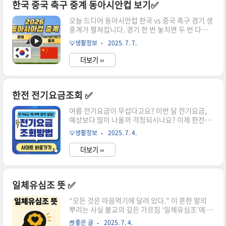
니다. 못 보셨다면, 이 글에서 골장면 하이라이트와
한국 중국 축구 중계 동아시안컵 보기✅
경기 흐름, 선수별 활약, 팬 입장에서 본 경기 리뷰
오늘 드디어 동아시안컵 한국 vs 중국 축구 경기 생
까지 차근차근 정리해드리겠습니다. 바로 여기서
중계가 펼쳐집니다. 경기 한 번 놓치면 두 번 다시
하이라이트 영상을 볼 수 있으니 어서 박진감 넘쳤
돌아오지 않죠? 😎 특히 이번 경기는 TV조선과 쿠
던 그 순간을 확인해보세요! 🇰🇷 3-0 완승, 중국
💡생활정보
2025. 7. 7.
팡플레이에서 무료 생중계로 볼 수 있어, 집, 회사,
vs 한국축구 결과 3-0 골영상 다시보기⚽ 경기 개
카페 어디서든 편하게 시청 가능합니다. 더욱이 이
요대..
더보기 ››
번 경기는 2026 북중미 월드컵 본선 진출 확정 이
후 첫 공식 대회로 홍명보호가 새로운 얼굴들과 함
께 시작하는 중요한 무대입니다. 지금부터 경기 일
정, 채널, 선수 명단, 관전 포인트까지 알려드리니
한전 전기요금조회 ✅
끝까지 확인 후 생중계 놓치지 마세요! 📌 한국 vs
여름 전기요금이 무섭다고요? 이번 달 전기요금,
중국, 오늘 경기 일정 및 중계 채널 [7월 7일]경기
예상보다 많이 나올까 걱정되시나요? 이제 한전
일시: 2025년 7월 7일(오늘) 오후 8시장소: 용인
‘스마트한전’ 앱 하나로 1분 만에 전기요금을 실시
미르스타디움중계 채널: TV조선 중계보기👈, 쿠팡
💡생활정보
2025. 7. 4.
간 확인하고, 정부가 주는 에너지 캐시백으로 요금
플레이 실시간 무료 생중계보기👈대회..
을 돌려받을 기회까지 챙기세요. 지금 바로 앱 설치
더보기 ››
하고 확인해보세요. 전기요금 절약, 어렵지 않습니
다. 전기요금 조회하기👈 ✅ 한전 전기요금 실시간
조회, 이렇게 쉽습니다 1️⃣ 스마트한전 앱으로 1분
만에 조회📲 설치 방법구글플레이 / 앱스토어 → 스
일체유심조 뜻 ✅
마트한전 앱 설치설치 후 카카오톡 인증, PASS 인
“모든 것은 마음먹기에 달려 있다.” 이 흔한 말의
증, 공동인증서로 간편 로그인 📊 조회 방법앱 실행
뿌리는 사실 불교의 깊은 가르침 ‘일체유심조’에 있
→ ‘요금조회’ → 실시간 사용량, 예상 요금, 납부
습니다. 우리는 살면서 많은 순간 ‘마음만으로 해결
내역 확인“이제 고지서를 기다리지 마세요, 앱으로
📕좋은 글
2025. 7. 4.