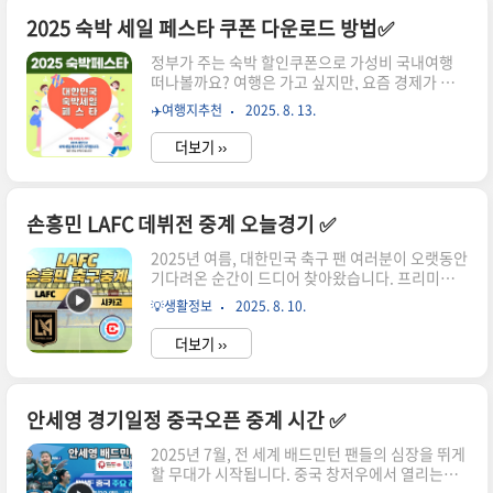
통 노선, 주변 주차장 정보, 그리고 2시간 무료 주차
꿀팁까지 모든 정보를 꼼꼼히 정리해드릴게요. 처
2025 숙박 세일 페스타 쿠폰 다운로드 방법✅
음 가시는 분도 이 글 하나로 전혀 어려움 없이 방문
정부가 주는 숙박 할인쿠폰으로 가성비 국내여행
하실 수 있습니다. 📍 국회의사당 잔디마당, 어디에
떠나볼까요? 여행은 가고 싶지만, 요즘 경제가 너
있나요? 먼저 많이들 헷갈리시는 부분부터 짚고 갈
무 어려워서 망설이셨던 분들 많으시죠? 숙박비,
게요.국회의사당 잔디마당은 여의도공원 내 잔디
✈️여행지추천
2025. 8. 13.
교통비, 식비까지 만만치 않아 가족여행도, 혼자만
마당과는 전혀 다른 장소입니다. 정확한 위치: 서울
의 힐링여행도 선뜻 나서기 어려운 요즘. 정부에서
특별시 영등포구 의사당대..
더보기 ››
실제 예산을 편성해 숙박비를 지원해주는 국내 여
행 혜택이 시작되었습니다. 바로 2025 대한민국 숙
박세일페스타입니다. ✔️ 최대 5만 원까지 숙박 할
인✔️ 총 80만장 쿠폰 선착순 배포✔️ 정부가 직접 예
손흥민 LAFC 데뷔전 중계 오늘경기 ✅
산 편성✔️ 가을·겨울 전국 숙소 사용 가능 단순한
2025년 여름, 대한민국 축구 팬 여러분이 오랫동안
이벤트가 아닌 공식 정책 사업이라는 점에서 신뢰
기다려온 순간이 드디어 찾아왔습니다. 프리미어
도도 높고, 누구나 쉽게 참여할 수 있어요. 지금부
리그 토트넘 홋스퍼에서 10년간 활약하며 세계적
터 하나씩 자세히 설명드릴게요! 선착순으로 지급
💡생활정보
2025. 8. 10.
인 공격수로 자리매김한 ‘캡틴 손’ 손흥민 선수가
되는 최대 5만 원 숙박쿠폰, 지금 잡지 않으면 늦습
미국 메이저리그사커(MLS) 무대에 도전합니다. 새
니다! (아래내용 참..
더보기 ››
로운 소속팀은 로스앤젤레스 FC(LAFC)이며, 오늘
(8월 10일) 시카고 파이어와의 원정 경기가 바로
그 첫 경기입니다. 📅 손흥민 데뷔전 LAFC 경기일
정 안내경기명: LAFC vs 시카고 파이어 (MLS 27
안세영 경기일정 중국오픈 중계 시간 ✅
라운드)일시: 2025년 8월 10일(일) 오전 9시 30분
2025년 7월, 전 세계 배드민턴 팬들의 심장을 뛰게
(한국시간)장소: 시트긱 스타디움 (SeatGeek
할 무대가 시작됩니다. 중국 창저우에서 열리는
Stadium, 시카고)현재 순위: LAFC 서부 컨퍼런스