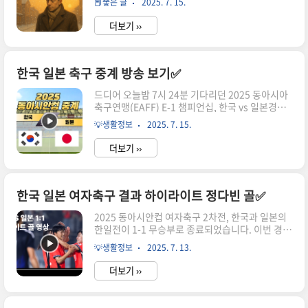
📕좋은 글
2025. 7. 15.
를 파고들기도 하죠. 그 질문에 뚜렷한 답을 찾지 못
16일(수) 저녁 7시 30분🏟️ 장소수원..
한 채 하루하루를 버티다 보면, 점점 삶이 흐릿해지
더보기 ››
고 무의미하게 느껴집니다. 하지만 이 감정은 단순
한 무기력함이 아닙니다. 그것은 내가 가고 있는 방
향에 대한 혼란, 그리고 내 삶의 이유를 다시 되묻는
내면의 진지한 신호일지도 모릅니다. 이런 감정을
한국 일본 축구 중계 방송 보기✅
우리는 종종 이상한 것으로 치부하지만, 사실 누구
드디어 오늘밤 7시 24분 기다리던 2025 동아시아
나 한 번쯤은 겪습니다. 중요한 건 그것이 ‘나쁜 감
축구연맹(EAFF) E-1 챔피언십, 한국 vs 일본경기
정’이 아니라, 삶의 자연스러운 흐름 속에서 마주하
가 펼쳐집니다! 사실상 결승전으로 불리는 한일전
는 시기라는 사실을 아는 것입니다. 이번 글에서는
💡생활정보
2025. 7. 15.
이라 큰 기대가 되는데요. 이번 글에선 한국 일본 축
그런 시간들을 견디고 지나가는 데 도움이 될 만한
구 중계 방송를 찾는 분들을 위해 실시간 시청 방법,
알베르 카..
더보기 ››
중계 채널, 예상 라인업, 전술 분석, 승부 예측까지!
축구팬이라면 꼭 알아야 할 경기 포인트까지 이 글
하나에 정리했습니다. 📌지금 바로 아래 내용으로
경기 전 체크하고, 실시간 중계로 바로 연결하세요!
한국 일본 여자축구 결과 하이라이트 정다빈 골✅
⏰ 한국 일본 한일전 중계 일정 [2025 동아시안컵
2025 동아시안컵 여자축구 2차전, 한국과 일본의
결승전!]경기 일시: 2025년 7월 15일(화)시간: 오
한일전이 1-1 무승부로 종료되었습니다. 이번 경기
후 7시 24분 (중계는 약 7시 10분부터 시작)장소:
에서는 후반 막판 교체 투입된 정다빈 선수가 극적
경기도 용인 미르스타디움대회: 2025 EAFF E-1
💡생활정보
2025. 7. 13.
인 동점골을 터뜨리며, 대표팀의 패배 위기를 다시
풋볼 챔피언십 (동아시..
한 번 구해냈습니다. 전반에 선제골이 터지지 않아
더보기 ››
조마조마한 마음으로 보았던 한국 일본 여자축구
동아시안컵이였는데요! 이번 글에서는 한국 일본
여자축구 경기 결과, 정다빈 골 하이라이트, 득점