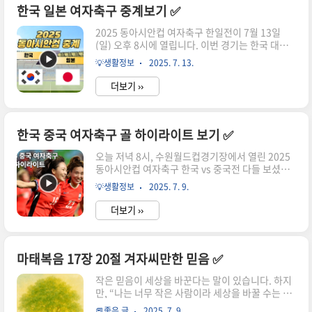
장면 요약, 그리고 다음 경기 일정까지 한눈에 정리
한국 일본 여자축구 중계보기 ✅
해드립니다. 🏆 1. 한국 일본 여자축구 결과, 정다
2025 동아시안컵 여자축구 한일전이 7월 13일
빈 골 하이라이트 보기항목내용경기대한민국 🇰🇷
(일) 오후 8시에 열립니다. 이번 경기는 한국 대표
1 - 1 🇯🇵 일본득점자정다빈 (후반 41분)장소화성
팀에게 있어 사실상 결승전이나 다름없는 중요한
종합경기타운중계쿠팡플레이 단독 생중계현재 순
💡생활정보
2025. 7. 13.
승부입니다. 특히 이번 대회는 대한민국에서 개최
위3위 (2무) 한국 여자 축구 대표팀은 전반 37분,
되는 만큼, 20년 만의 우승 도전이라는 상징성을 안
일본의 ..
더보기 ››
고 있습니다. 앞선 1차전에서 중국과의 경기에서
지소연·장슬기의 극적인 골로 2-2 무승부를 기록
하며 분위기를 끌어올린 대표팀은, 이제 일본을 상
대로 승점 3점을 반드시 가져와야 우승 가능성을
한국 중국 여자축구 골 하이라이트 보기 ✅
이어갈 수 있습니다. 이번 글에서는 한국 vs 일본
오늘 저녁 8시, 수원월드컵경기장에서 열린 2025
여자축구 경기 일정, 무료 중계 시청 방법, 예상 선
동아시안컵 여자축구 한국 vs 중국전 다들 보셨나
발 명단, 관전 포인트와 우승 시나리오까지 전부 정
요? “지메시” 지소연의 환상적인 극장 동점골이 터
리해드립니다. 📺 한국 일본 여자축구 중계 정보
💡생활정보
2025. 7. 9.
지면서 경기는 2-2, 손에 땀을 쥐는 무승부로 마무
(2025 동아시안컵)🗓️ 경기일시: 2025년 7월 13일
리되었습니다. 후반 추가시간, 숨을 죽인 순간 강력
(일) ..
더보기 ››
한 중거리슛이 골망을 흔드는 장면은 무더운 밤, 축
구팬들의 온몸에 전율을 일으켰습니다! 오늘 놓치
신 분들을 위해, 그 짜릿했던 장면들과 경기 흐름,
놓치지 말아야 할 하이라이트를 딱! 정리해 드립니
마태복음 17장 20절 겨자씨만한 믿음 ✅
다. 🎥 여자축구 중국전 결과, 골 장면 하이라이트
작은 믿음이 세상을 바꾼다는 말이 있습니다. 하지
다시보기 ✅ 쿠팡플레이: 경기 전체 다시보기 가능,
만, “나는 너무 작은 사람이라 세상을 바꿀 수는 없
지메시의 극장골 반복 감상 가능✅ EAFF 유튜브 공
을 거야.” 이런 생각이 들 때가 있지 않나요? 마태
식 채널: 골장면 및 주요 장면 무료 시청✅ 네이버
📕좋은 글
2025. 7. 9.