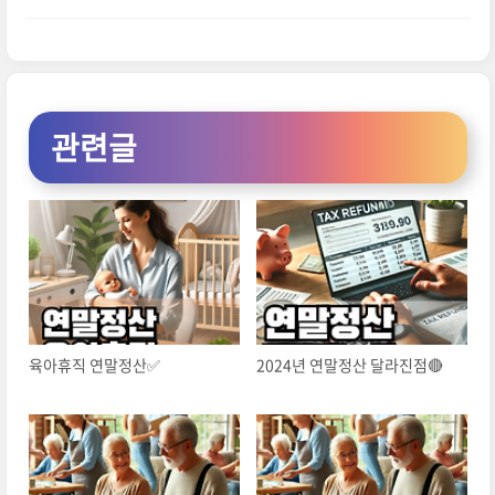
관련글
육아휴직 연말정산✅
2024년 연말정산 달라진점🔴