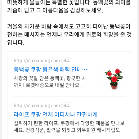
따뜻하게 물들이는 특별한 꽃입니다. 동백꽃의 의미를
가슴에 담고 그 아름다움을 감상해보세요.
겨울의 차가운 바람 속에서도 고고히 피어난 동백꽃이
전하는 메시지는 언제나 우리에게 위로와 희망을 줄 것
입니다.
http://m.coupang.com
광고
동백꽃 쿠팡 붉은색 매력 인테리
어
사랑의 꽃말 담은 동백꽃, 향긋한 차
까지! 로켓배송으로 내일 만나요. 풍
성한 동백 조화, 달콤 상큼한 티! 목
건조할 때도 좋아요.
http://m.coupang.com
광고
라이프 쿠팡 언제 어디서나 간편하게
섭취하기 편한 라이프, 쿠팡에서 다양한 제품을 만나보
세요. 건강식품, 활력을 되찾고 와우회원 캐시적립도
받으세요.