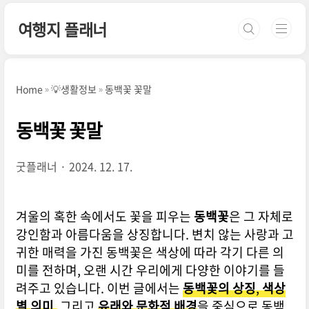
본문 바로가기
여행지 플래너
Home
💡생활정보
동백꽃 꽃말
동백꽃 꽃말
굿플래너
2024. 12. 17.
겨울의 혹한 속에서도 꽃을 피우는
동백꽃
은 그 자체로
강인함과 아름다움을 상징합니다. 변치 않는 사랑과 고
귀한 매력을 가진 동백꽃은 색상에 따라 각기 다른 의
미를 전하며, 오랜 시간 우리에게 다양한 이야기를 들
려주고 있습니다. 이번 글에서는
동백꽃의 상징
,
색상
별 의미
,
그리고
유래와 문화적 배경
을 중심으로 동백