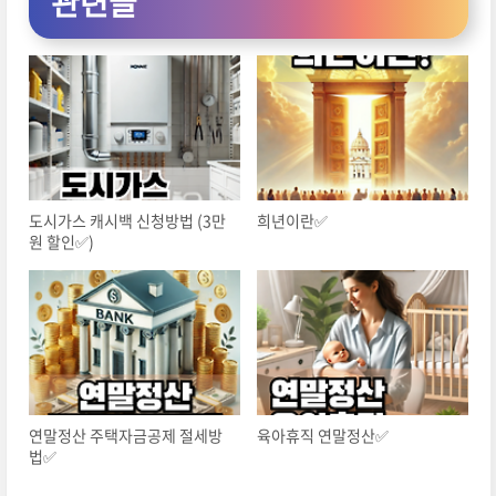
관련글
도시가스 캐시백 신청방법 (3만
희년이란✅
원 할인✅)
연말정산 주택자금공제 절세방
육아휴직 연말정산✅
법✅