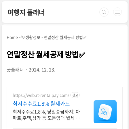
본문 바로가기
여행지 플래너
Home
💡생활정보
연말정산 월세공제 방법✅
연말정산 월세공제 방법✅
굿플래너
2024. 12. 23.
https://web.rt-rentalpay.com/
광고
최저수수료1.8% 월세카드
최저수수료1.8%, 당일송금까지! 아
파트,주택,상가 등 모든임대 월세 납
부 서비스 카드결제가 어려운 항목들