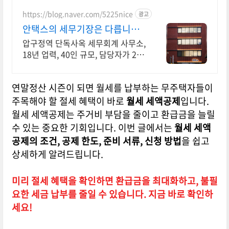
이제 고민 말고 렌탈페이로 카드결제
해보세요.
https://blog.naver.com/5225nice
광고
안택스의 세무기장은 다릅니다
2인 담당 케어로 즉시 소통
압구정역 단독사옥 세무회계 사무소,
18년 업력, 40인 규모, 담당자가 2명
기장계약시 부가가치세 신고 무료/
기장료 1개월 무료/ 소급 기장료 무
연말정산 시즌이 되면 월세를 납부하는 무주택자들이
료.
주목해야 할 절세 혜택이 바로
월세 세액공제
입니다.
월세 세액공제는 주거비 부담을 줄이고 환급금을 늘릴
수 있는 중요한 기회입니다. 이번 글에서는
월세 세액
공제의 조건, 공제 한도, 준비 서류, 신청 방법
을 쉽고
상세하게 알려드립니다.
미리 절세 혜택을 확인하면 환급금을 최대화하고, 불필
요한 세금 납부를 줄일 수 있습니다. 지금 바로 확인하
세요!