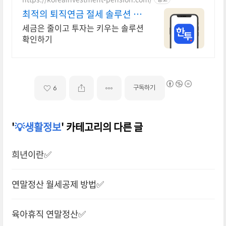
최적의 퇴직연금 절세 솔루션 최
대 148.5만원 절세
세금은 줄이고 투자는 키우는 솔루션
확인하기
구독하기
6
'
💡생활정보
' 카테고리의 다른 글
희년이란✅
연말정산 월세공제 방법✅
육아휴직 연말정산✅