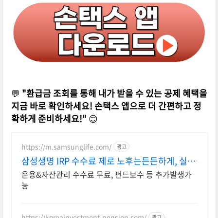
💬
"환급금 조회를 통해 내가 받을 수 있는 공제 혜택을
지금 바로 확인하세요! 손택스 앱으로 더 간편하고 정
확하게 준비하세요!"
😊
https://m.samsunglife.com/
광고
삼성생명 IRP 수수료 제로 노후는든든하게, 실속
은제대로
운용&자산관리 수수료 무료, 펀드보수 등 추가발생가
능
https://koreainvestment-pension.com/
광고