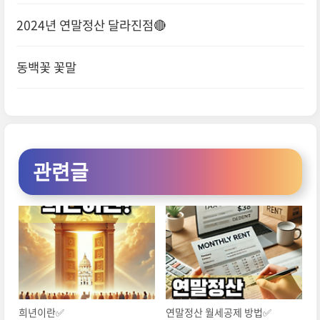
2024년 연말정산 달라진점🔴
동백꽃 꽃말
관련글
희년이란✅
연말정산 월세공제 방법✅