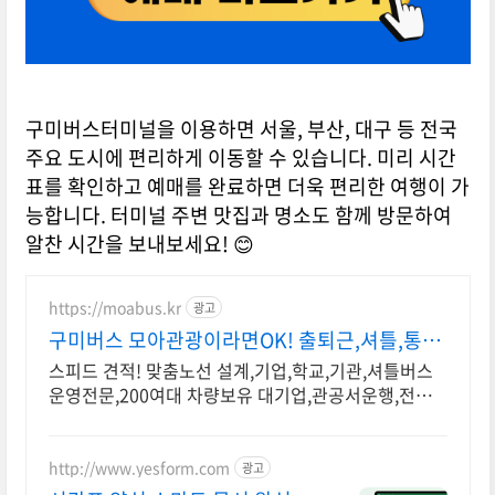
구미버스터미널을 이용하면 서울, 부산, 대구 등 전국
주요 도시에 편리하게 이동할 수 있습니다. 미리 시간
표를 확인하고 예매를 완료하면 더욱 편리한 여행이 가
능합니다. 터미널 주변 맛집과 명소도 함께 방문하여
알찬 시간을 보내보세요! 😊
https://moabus.kr
광고
구미버스 모아관광이라면OK! 출퇴근,셔틀,통학
버스 전문
스피드 견적! 맞춤노선 설계,기업,학교,기관,셔틀버스
운영전문,200여대 차량보유 대기업,관공서운행,전국
7~45인승차량배차,여객자동차운수사업허가업체,각종
서류제출가능
http://www.yesform.com
광고