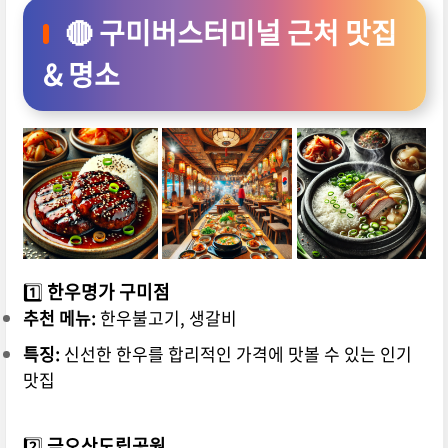
🔴 구미버스터미널 근처 맛집
& 명소
1️⃣
한우명가 구미점
추천 메뉴:
한우불고기, 생갈비
특징:
신선한 한우를 합리적인 가격에 맛볼 수 있는 인기
맛집
2️⃣
금오산도립공원