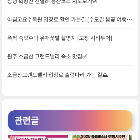
창녕 화왕산 진달래 등산코스 지도보기🌸
아침고요수목원 입장료 할인 가는길 [수도권 봄꽃 여행
지]
폭싹 속았수다 유채꽃밭 촬영지 [고창 시티투어]
원주 소금산 그랜드밸리 숙소 맛집✅
소금산그랜드밸리 입장료 출렁다리 가는 길⛰️
관련글