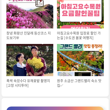
창녕 화왕산 진달래 등산코스 지
아침고요수목원 입장료 할인 가
도보기🌸
는길 [수도권 봄꽃 여행지]
폭싹 속았수다 유채꽃밭 촬영지
원주 소금산 그랜드밸리 숙소 맛
[고창 시티투어]
집✅