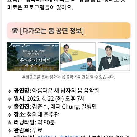
미로운 프로그램들이 많아요.
🌸 [다가오는 봄 공연 정보]
추첨응모를 통해 청와대 봄 음악회를 관람 할 수 있습니다.
🔹
공연명:
아름다운 세 남자의 봄 음악회
🔹
일시:
2025. 4. 22 (화) 오후 7시
🔹
출연진:
김준수, 래퍼 Chung, 길병민
🔹
장소:
청와대 춘추관
🔹
러닝타임:
약 90분
🔹
관람료:
무료