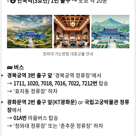
- 🚇 안국역(3호선) 1번 출구
→ 도보 약 20분
청와대 가는방법 대중교톻 안내
🚌
버스
경복궁역 3번 출구 앞
‘경복궁역 정류장’에서
→
1711, 1020, 7018, 7016, 7022, 7212번
탑승
→ ‘효자동 정류장’ 하차
광화문역 2번 출구 앞(KT광화문)
or
국립고궁박물관 정류
장
에서
→
01A번
마을버스 탑승
→ ‘청와대 정류장’ 또는 ‘춘추문 정류장’ 하차