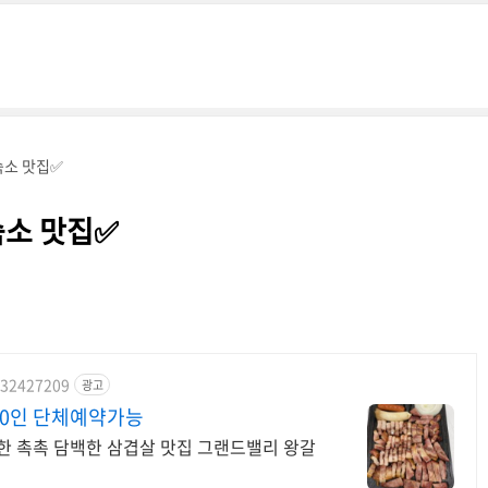
숙소 맛집✅
숙소 맛집✅
932427209
광고
0인 단체예약가능
 촉촉 담백한 삼겹살 맛집 그랜드밸리 왕갈