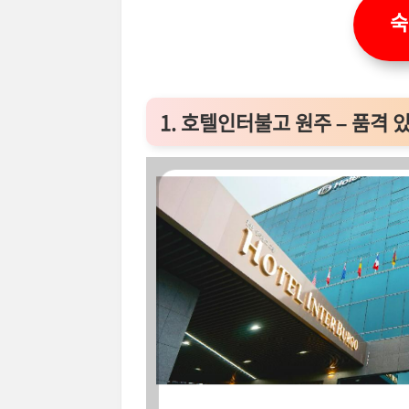
숙
1. 호텔인터불고 원주 – 품격