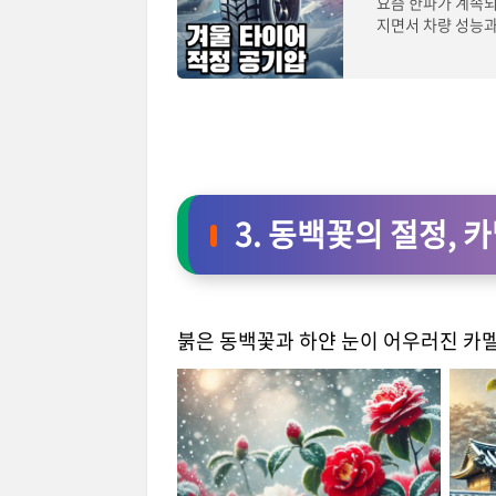
요즘 한파가 계속되
지면서 차량 성능과
다. 특히 눈
3. 동백꽃의 절정,
붉은 동백꽃과 하얀 눈이 어우러진 카