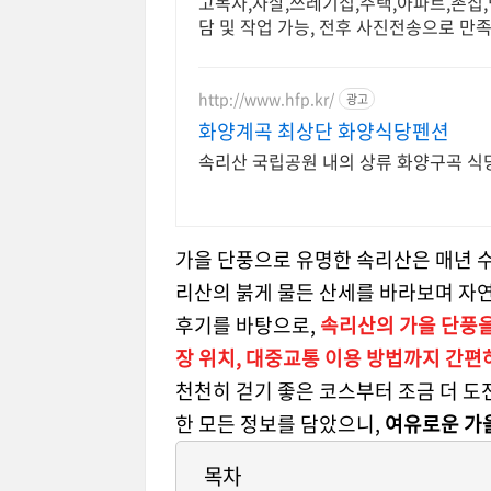
고독사,자살,쓰레기집,주택,아파트,촌집,법당,사찰, 상가,공장 모두 가능합니다 주
담 및 작업 가능, 전후 사진전송으로 만족
http://www.hfp.kr/
광고
화양계곡 최상단 화양식당펜션
속리산 국립공원 내의 상류 화양구곡 식당,
가을 단풍으로 유명한 속리산은 매년 
리산의 붉게 물든 산세를 바라보며 자연
후기를 바탕으로,
속리산의 가을 단풍을 
장 위치, 대중교통 이용 방법까지 간편
천천히 걷기 좋은 코스부터 조금 더 
한 모든 정보를 담았으니,
여유로운 가
목차