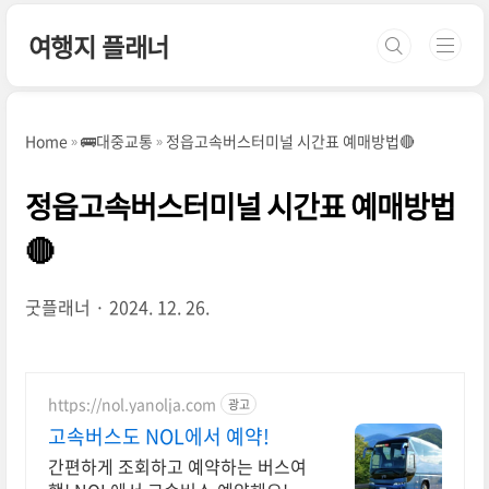
본문 바로가기
여행지 플래너
Home
🚌대중교통
정읍고속버스터미널 시간표 예매방법🔴
정읍고속버스터미널 시간표 예매방법
🔴
굿플래너
2024. 12. 26.
https://nol.yanolja.com
광고
고속버스도 NOL에서 예약!
간편하게 조회하고 예약하는 버스여