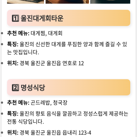
1️⃣ 울진대게회타운
추천 메뉴:
대게찜, 대게회
특징:
울진의 신선한 대게를 푸짐한 양과 함께 즐길 수 있
는 맛집입니다.
위치:
경북 울진군 울진읍 연호로 12
2️⃣ 명성식당
추천 메뉴:
곤드레밥, 청국장
특징:
울진의 향토 음식을 깔끔하고 정성스럽게 제공하는
전통 식당입니다.
위치:
경북 울진군 울진읍 읍내리 123-4