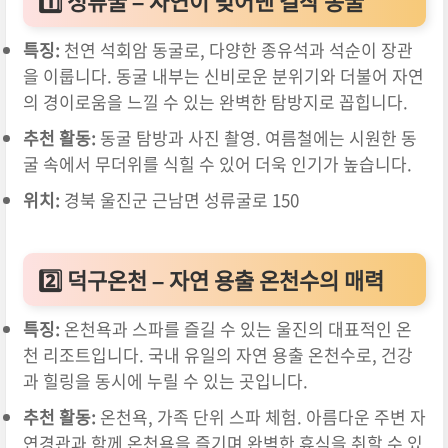
1️⃣
성류굴 – 자연이 빚어낸 걸작 동굴
특징:
천연 석회암 동굴로, 다양한 종유석과 석순이 장관
을 이룹니다. 동굴 내부는 신비로운 분위기와 더불어 자연
의 경이로움을 느낄 수 있는 완벽한 탐방지로 꼽힙니다.
추천 활동:
동굴 탐방과 사진 촬영. 여름철에는 시원한 동
굴 속에서 무더위를 식힐 수 있어 더욱 인기가 높습니다.
위치:
경북 울진군 근남면 성류굴로 150
2️⃣
덕구온천 – 자연 용출 온천수의 매력
특징:
온천욕과 스파를 즐길 수 있는 울진의 대표적인 온
천 리조트입니다. 국내 유일의 자연 용출 온천수로, 건강
과 힐링을 동시에 누릴 수 있는 곳입니다.
추천 활동:
온천욕, 가족 단위 스파 체험. 아름다운 주변 자
연경관과 함께 온천욕을 즐기며 완벽한 휴식을 취할 수 있