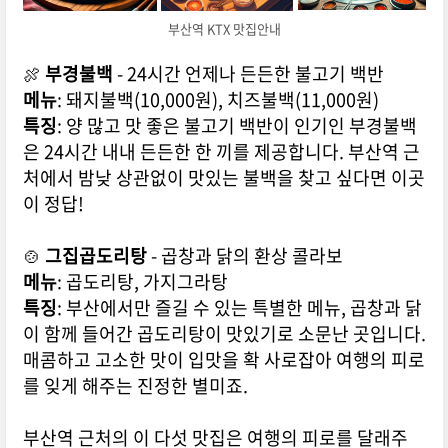
부산역 KTX 맛집안내
🍖
부경불백
- 24시간 언제나 든든한 불고기 백반
메뉴
: 돼지불백(10,000원), 치즈불백(11,000원)
특징
: 양 많고 맛 좋은 불고기 백반이 인기인 부경불백
은 24시간 내내 든든한 한 끼를 제공합니다. 부산역 근
처에서 밤낮 상관없이 맛있는 불백을 찾고 싶다면 이곳
이 정답!
🍲
그집곱도리탕
- 곱창과 닭의 환상 콜라보
메뉴
: 곱도리탕, 가지그라탕
특징
: 부산에서만 즐길 수 있는 특별한 메뉴, 곱창과 닭
이 함께 들어간 곱도리탕이 맛있기로 소문난 곳입니다.
매콤하고 고소한 맛이 입맛을 확 사로잡아 여행의 피로
를 잊게 해주는 진정한 별미죠.
부산역 근처의 이 다섯 맛집은 여행의 피로를 달래주