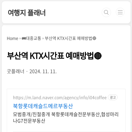
본문 바로가기
여행지 플래너
Home
🚌대중교통
부산역 KTX시간표 예매방법🔴
부산역 KTX시간표 예매방법🔴
굿플래너
2024. 11. 11.
https://m.land.naver.com/agency/info/i04coffee
광고
북항롯데캐슬드메르부동산
모범중개/친절중개 북항롯데캐슬전문부동산,협성마리
나G7전문부동산