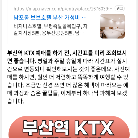
https://map.naver.com/p/entry/place/167603971
광고
9
남포동 보브호텔 부산 가성비 숙
소는 여기!
비지니스호텔, 부평족발골목입구, 자
갈치시장5분, 용두산공원5분, 남포
동 가성비호텔
부산역 KTX 예매를 하기 전, 시간표를 미리 조회보시
면 좋습니다.
평일과 주말 휴일에 따라 시간표가 실시
간으로 변동되니 확인해보시는 것이 좋은데요. 사전예
매를 하시면, 훨씬 더 저렴하고 똑똑하게 여행할 수 있
습니다. 조금만 신경 쓰면 더 많은 혜택이 따라오는 예
매 과정과 숨은 꿀팁들, 이제부터 하나씩 파헤쳐 보겠
습니다.