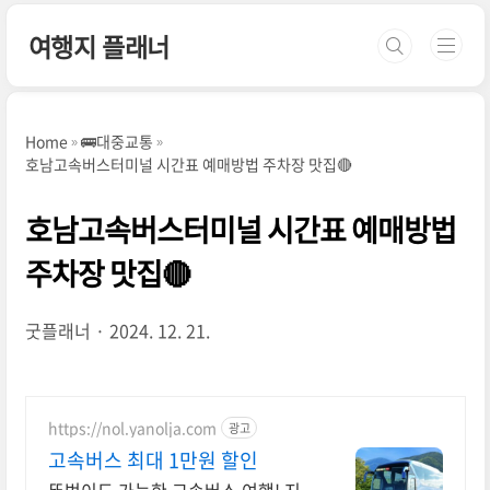
본문 바로가기
여행지 플래너
Home
🚌대중교통
호남고속버스터미널 시간표 예매방법 주차장 맛집🔴
호남고속버스터미널 시간표 예매방법
주차장 맛집🔴
굿플래너
2024. 12. 21.
https://nol.yanolja.com
광고
고속버스 최대 1만원 할인