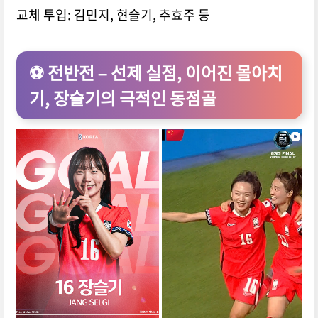
교체 투입: 김민지, 현슬기, 추효주 등
⚽ 전반전 – 선제 실점, 이어진 몰아치
기, 장슬기의 극적인 동점골