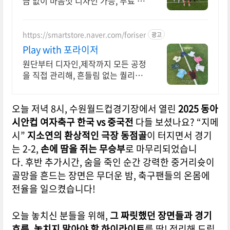
금 없이 마음껏 디자인 가능, 무료 시
안 제공! 무료디자인, 무료엠블럼, 추
가주문 시 1벌 제작가능!
https://smartstore.naver.com/foriser
광고
Play with 포라이저
원단부터 디자인,제작까지 모든 공정
을 직접 관리해, 흔들림 없는 퀄리티
를 제공.
오늘 저녁 8시, 수원월드컵경기장에서 열린
2025 동아
시안컵 여자축구 한국 vs 중국전
다들 보셨나요?
“지메
시”
지소연의 환상적인 극장 동점골
이 터지면서
경기
는 2-2,
손에 땀을 쥐는 무승부
로 마무리되었습니
다.
후반 추가시간, 숨을 죽인 순간 강력한 중거리슛이
골망을 흔드는 장면은
무더운 밤, 축구팬들의 온몸에
전율을 일으켰습니다!
오늘 놓치신 분들을 위해,
그 짜릿했던 장면들과 경기
흐름,
놓치지 말아야 할 하이라이트
를 딱! 정리해 드립