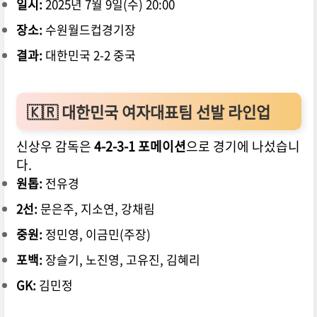
일시:
2025년 7월 9일(수) 20:00
장소:
수원월드컵경기장
결과:
대한민국 2-2 중국
🇰🇷 대한민국 여자대표팀 선발 라인업
신상우 감독은
4-2-3-1 포메이션
으로 경기에 나섰습니
다.
원톱:
전유경
2선:
문은주, 지소연, 강채림
중원:
정민영, 이금민(주장)
포백:
장슬기, 노진영, 고유진, 김혜리
GK:
김민정