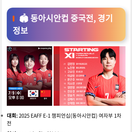
🏟️ 동아시안컵 중국전, 경기
정보
대회:
2025 EAFF E-1 챔피언십(동아시안컵) 여자부 1차
전