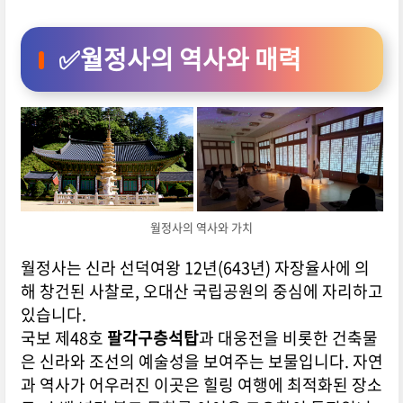
✅
월정사의 역사와 매력
월정사의 역사와 가치
월정사는 신라 선덕여왕 12년(643년) 자장율사에 의
해 창건된 사찰로, 오대산 국립공원의 중심에 자리하고
있습니다.
국보 제48호
팔각구층석탑
과 대웅전을 비롯한 건축물
은 신라와 조선의 예술성을 보여주는 보물입니다. 자연
과 역사가 어우러진 이곳은 힐링 여행에 최적화된 장소