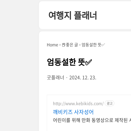
본문 바로가기
여행지 플래너
Home
📕좋은 글
엄동설한 뜻✅
엄동설한 뜻✅
굿플래너
2024. 12. 23.
http://www.kebikids.com/
광고
깨비키즈 사자성어
어린이를 위해 만화 동영상으로 제작된 