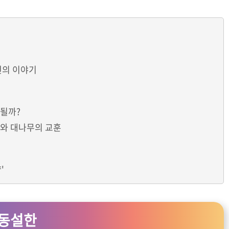
년의 이야기
급될까?
무와 대나무의 교훈
'
엄동설한