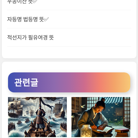
우공이산 뜻✅
자등명 법등명 뜻✅
적선지가 필유여경 뜻
관련글