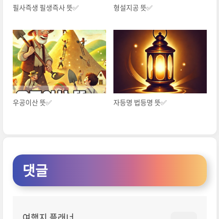
필사즉생 필생즉사 뜻✅
형설지공 뜻✅
우공이산 뜻✅
자등명 법등명 뜻✅
댓글
여행지 플래너