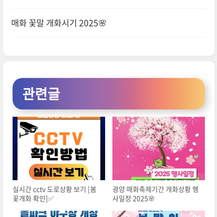
매화 꽃말 개화시기 2025🌸
관련글
실시간 cctv 도로상황 보기 [봄
광양 매화축제기간 개화상황 행
꽃개화 확인]✅
사일정 2025🌸