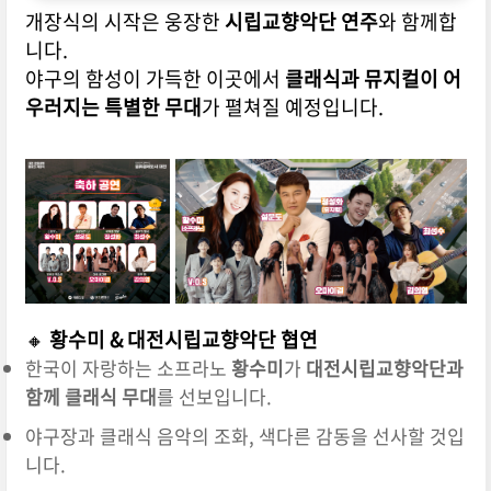
개장식의 시작은 웅장한
시립교향악단 연주
와 함께합
니다.
야구의 함성이 가득한 이곳에서
클래식과 뮤지컬이 어
우러지는 특별한 무대
가 펼쳐질 예정입니다.
🔸
황수미 & 대전시립교향악단 협연
한국이 자랑하는 소프라노
황수미
가
대전시립교향악단과
함께 클래식 무대
를 선보입니다.
야구장과 클래식 음악의 조화, 색다른 감동을 선사할 것입
니다.