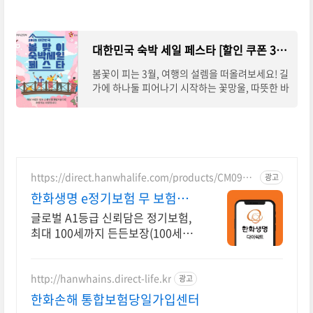
대한민국 숙박 세일 페스타 [할인 쿠폰 3월]🌸
봄꽃이 피는 3월, 여행의 설렘을 떠올려보세요! 길
가에 하나둘 피어나기 시작하는 꽃망울, 따뜻한 바
람, 그리고 살짝 설레는 마음. 3월은 여행을 떠나
기에 가장 아름다운 계절입니다. 벚꽃이 흐
https://direct.hanwhalife.com/products/CM0901
광고
01
한화생명 e정기보험 무 보험료
간편계산
글로벌 A1등급 신뢰담은 정기보험,
최대 100세까지 든든보장(100세만
기선택시)
http://hanwhains.direct-life.kr
광고
한화손해 통합보험당일가입센터