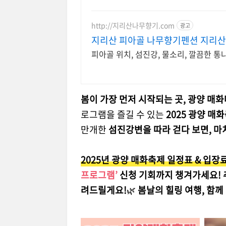
http://지리산나무향기.com
광고
지리산 피아골 나무향기펜션 지리산
피아골 위치, 섬진강, 물소리, 깔끔한 통
봄이 가장 먼저 시작되는 곳, 광양 매화
로그램을 즐길 수 있는
2025 광양 매
만개한
섬진강변을 따라 걷다 보면, 마
2025년 광양 매화축제 일정표 & 입장
프로그램’
신청 기회까지 챙겨가세요!
려드릴게요!
🌿
봄날의 힐링 여행, 함께