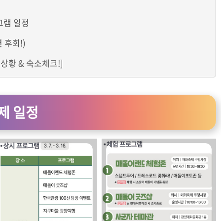
로그램 일정
 후회!)
상황 & 숙소체크!]
축제 일정