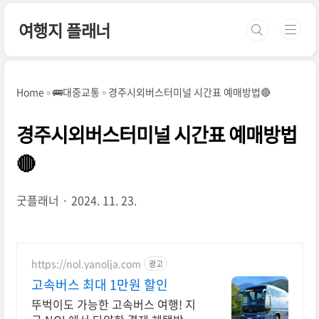
본문 바로가기
여행지 플래너
Home
🚌대중교통
경주시외버스터미널 시간표 예매방법🔴
경주시외버스터미널 시간표 예매방법
🔴
굿플래너
2024. 11. 23.
https://nol.yanolja.com
광고
고속버스 최대 1만원 할인
뚜벅이도 가능한 고속버스 여행! 지