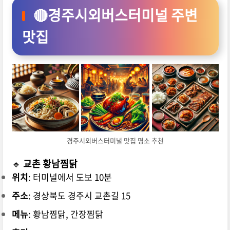
🔴경주시외버스터미널 주변
맛집
경주시외버스터미널 맛집 명소 추천
🔹
교촌 황남찜닭
위치
: 터미널에서 도보 10분
주소
: 경상북도 경주시 교촌길 15
메뉴
: 황남찜닭, 간장찜닭