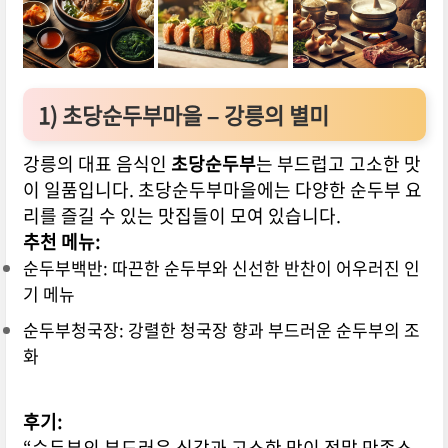
1)
초당순두부마을 – 강릉의 별미
강릉의 대표 음식인
초당순두부
는 부드럽고 고소한 맛
이 일품입니다. 초당순두부마을에는 다양한 순두부 요
리를 즐길 수 있는 맛집들이 모여 있습니다.
추천 메뉴:
순두부백반: 따끈한 순두부와 신선한 반찬이 어우러진 인
기 메뉴
순두부청국장: 강렬한 청국장 향과 부드러운 순두부의 조
화
후기:
“순두부의 부드러운 식감과 고소한 맛이 정말 만족스