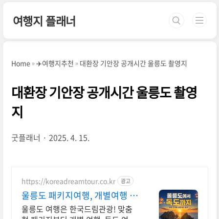
본문 바로가기
여행지 플래너
Home
✈️여행지추천
대환장 기안장 공개시간 울릉도 촬영지
대환장 기안장 공개시간 울릉도 촬영
지
굿플래너
2025. 4. 15.
https://koreadreamtour.co.kr
광고
울릉도 패키지여행, 개별여행 울
릉도 전문 직판 여행사
울릉도 여행은 한국드림관광! 맞춤