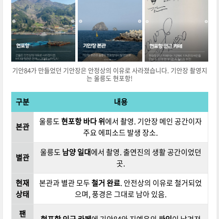
기안84가 만들었던 기안장은 안정상의 이유로 사라졌습니다. 기안장 촬영지
는 울릉도 현포항!
구분
내용
울릉도
현포항 바다 위
에서 촬영. 기안장 메인 공간이자
본관
주요 에피소드 발생 장소.
울릉도
남양 일대
에서 촬영. 출연진의 생활 공간이었던
별관
곳.
현재
본관과 별관 모두
철거 완료
. 안전상의 이유로 철거되었
상태
으며, 풍경은 그대로 남아 있음.
팬
현포항 인근 카페
에 기안84와 지예은의
싸인
이 남겨져