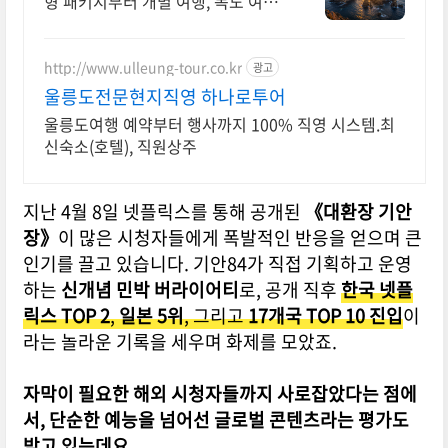
형 패키지부터 개별 여행, 독도 여행
까지 울릉도 전문 직판 여행사
http://www.ulleung-tour.co.kr
광고
울릉도전문현지직영 하나로투어
울릉도여행 예약부터 행사까지 100% 직영 시스템.최
신숙소(호텔), 직원상주
지난 4월 8일 넷플릭스를 통해 공개된
《대환장 기안
장》
이 많은 시청자들에게 폭발적인 반응을 얻으며 큰
인기를 끌고 있습니다. 기안84가 직접 기획하고 운영
하는
신개념 민박 버라이어티
로, 공개 직후
한국 넷플
릭스 TOP 2
,
일본 5위
, 그리고
17개국 TOP 10 진입
이
라는 놀라운 기록을 세우며 화제를 모았죠.
자막이 필요한 해외 시청자들까지 사로잡았다는 점에
서, 단순한 예능을 넘어선 글로벌 콘텐츠라는 평가도
받고 있는데요.