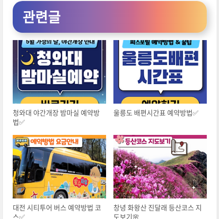
관련글
청와대 야간개장 밤마실 예약방
울릉도 배편시간표 예약방법✅
법✅
대전 시티투어 버스 예약방법 코
창녕 화왕산 진달래 등산코스 지
스✅
도보기🌸